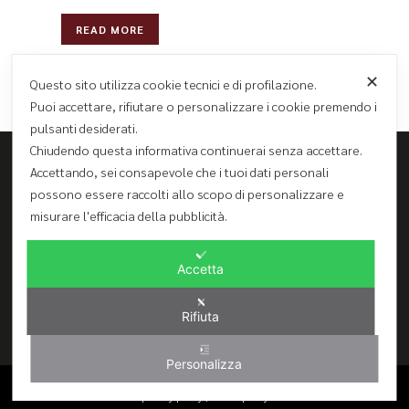
READ MORE
✕
Questo sito utilizza cookie tecnici e di profilazione.
Puoi accettare, rifiutare o personalizzare i cookie premendo i
pulsanti desiderati.
Chiudendo questa informativa continuerai senza accettare.
Accettando, sei consapevole che i tuoi dati personali
possono essere raccolti allo scopo di personalizzare e
Ghibli Hotel S.r.l.
misurare l'efficacia della pubblicità.
Via Regina Margherita 80 - 91030 San Vito lo Capo (TP)
Tel. 0923974155 – Fax 0923621566
info@ghiblihotel.it
Accetta
CIR 19081020A399527 (Ghibli Hotel) - CIR 1908110B400484 (Ghibli
Rooms)
Rifiuta
Personalizza
© 2025 - Tutti i diritti riservati Ghibli Hotel srl - PIVA 02526170812
privacy policy
|
cookie policy