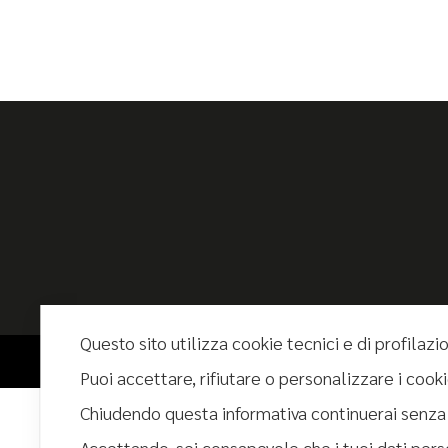
Questo sito utilizza cookie tecnici e di profilazi
© 2025 - Tutti i diritti riservati Ghibli Hotel srl - PIVA 02526170812
Puoi accettare, rifiutare o personalizzare i coo
Chiudendo questa informativa continuerai senza
Accettando, sei consapevole che i tuoi dati pers