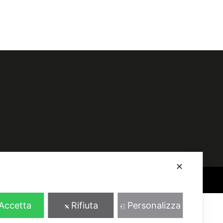
✕
realizzato da
millemila
Accetta
Rifiuta
Personalizza