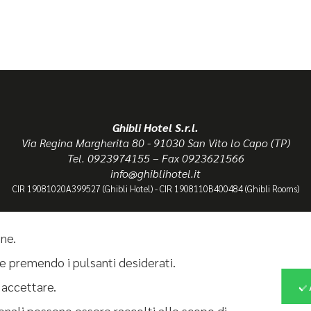
Ghibli Hotel S.r.l.
Via Regina Margherita 80 - 91030 San Vito lo Capo (TP)
Tel. 0923974155 – Fax 0923621566
info@ghiblihotel.it
CIR 19081020A399527 (Ghibli Hotel) - CIR 1908110B400484 (Ghibli Rooms)
one.
privacy policy
|
cookie policy
kie premendo i pulsanti desiderati.
 accettare.
onali possono essere raccolti allo scopo di