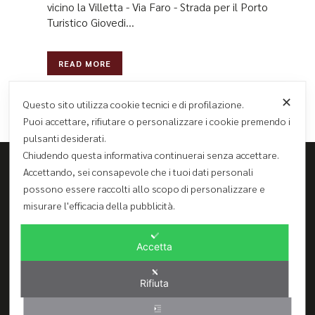
vicino la Villetta - Via Faro - Strada per il Porto
Turistico Giovedi...
READ MORE
✕
Questo sito utilizza cookie tecnici e di profilazione.
Puoi accettare, rifiutare o personalizzare i cookie premendo i
pulsanti desiderati.
Chiudendo questa informativa continuerai senza accettare.
Accettando, sei consapevole che i tuoi dati personali
possono essere raccolti allo scopo di personalizzare e
Ghibli Hotel S.r.l.
misurare l'efficacia della pubblicità.
Via Regina Margherita 80 - 91030 San Vito lo Capo (TP)
Tel. 0923974155 – Fax 0923621566
info@ghiblihotel.it
Accetta
CIR 19081020A399527 (Ghibli Hotel) - CIR 1908110B400484 (Ghibli
Rooms)
Rifiuta