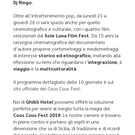
Dj Ringo
.
Oltre all’intrattenimento pop, da lunedì 23 a
giovedì 26 ci sarà spazio anche per quello
cinematografico e culturale, con i quattro film
selezionati dal
Sole Luna Film Fest
. Da 15 anni la
rassegna cinematografica del documentario
d’autore propone cortometraggi e mediometraggi
di interesse
storico ed etnografico
, invitando alla
riflessione su temi che riguardano l’
integrazione
, il
viaggio
e la
multiculturalità
.
Il programma dettagliato delle 10 giornate è sul
sito ufficiale del Cous Cous Fest
.
Noi di
Ghibli Hotel
possiamo offrirti la soluzione
perfetta per vivere al meglio tutta la magia del
Cous Cous Fest 2019
. Le nostre camere si trovano
in pieno centro e portano gli ospiti in una
dimensione che sa di Sicilia, di tradizione e di ricordi
del passato.
Contattaci
per scoprire insieme a noi il