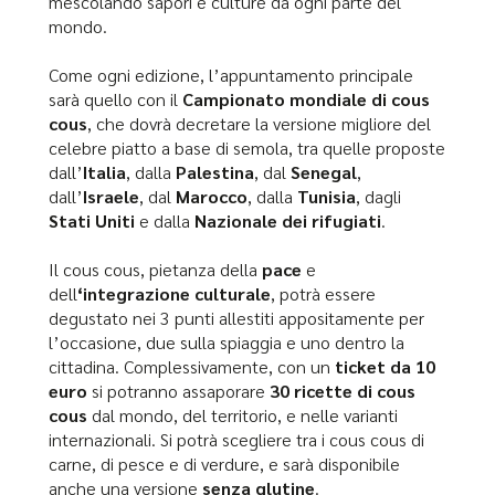
mescolando sapori e culture da ogni parte del
mondo.
Come ogni edizione, l’appuntamento principale
sarà quello con il
Campionato mondiale di cous
cous
, che dovrà decretare la versione migliore del
celebre piatto a base di semola, tra quelle proposte
dall’
Italia
, dalla
Palestina
, dal
Senegal
,
dall’
Israele
, dal
Marocco
, dalla
Tunisia
, dagli
Stati Uniti
e dalla
Nazionale dei rifugiati
.
Il cous cous, pietanza della
pace
e
dell
‘integrazione culturale
, potrà essere
degustato nei 3 punti allestiti appositamente per
l’occasione, due sulla spiaggia e uno dentro la
cittadina. Complessivamente, con un
ticket da 10
euro
si potranno assaporare
30 ricette di cous
cous
dal mondo, del territorio, e nelle varianti
internazionali. Si potrà scegliere tra i cous cous di
carne, di pesce e di verdure, e sarà disponibile
anche una versione
senza glutine
.