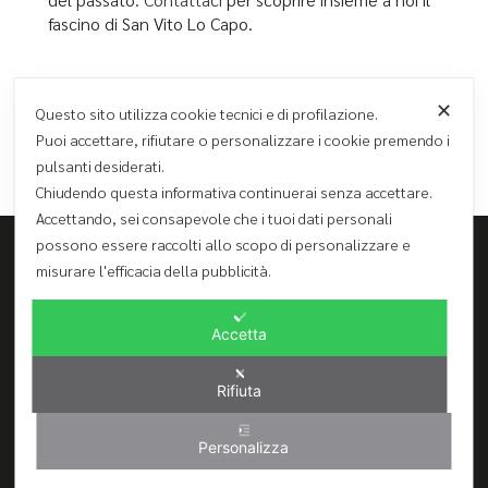
fascino di San Vito Lo Capo.
cous cous fest
,
cous cous fest 2019
,
TAGS:
✕
Questo sito utilizza cookie tecnici e di profilazione.
san vito lo capo
,
sole luna film fest
Puoi accettare, rifiutare o personalizzare i cookie premendo i
pulsanti desiderati.
Chiudendo questa informativa continuerai senza accettare.
Accettando, sei consapevole che i tuoi dati personali
possono essere raccolti allo scopo di personalizzare e
misurare l'efficacia della pubblicità.
Ghibli Hotel S.r.l.
Via Regina Margherita 80 - 91030 San Vito lo Capo (TP)
Accetta
Tel. 0923974155 – Fax 0923621566
info@ghiblihotel.it
Rifiuta
CIR 19081020A399527 (Ghibli Hotel) - CIR 1908110B400484 (Ghibli
Rooms)
Personalizza