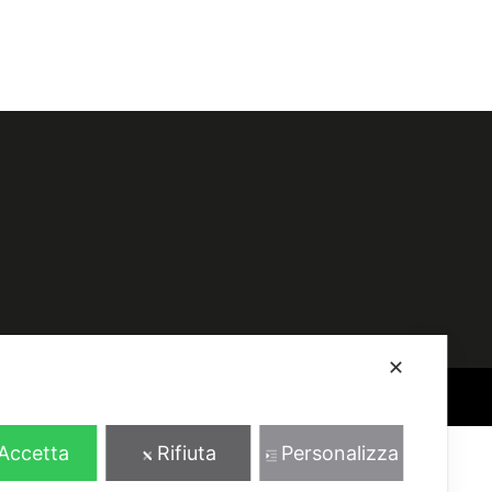
✕
realizzato da
millemila
Accetta
Rifiuta
Personalizza