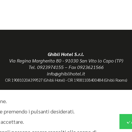
Ghibli Hotel S.r.l.
Via Regina Margherita 80 - 91030 San Vito lo Capo (TP)
Tel. 0923974155 – Fax 0923621566
info@ghiblihotel.it
CIR 19081020A399527 (Ghibli Hotel) - CIR 1908110B400484 (Ghibli Rooms)
one.
privacy policy
|
cookie policy
kie premendo i pulsanti desiderati.
 accettare.
onali possono essere raccolti allo scopo di