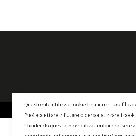
Questo sito utilizza cookie tecnici e di profilazi
© 2025 - Tutti i diritti riservati Ghibli Hotel srl - PIVA 02526170812
Puoi accettare, rifiutare o personalizzare i coo
Chiudendo questa informativa continuerai senza
Accettando, sei consapevole che i tuoi dati pers